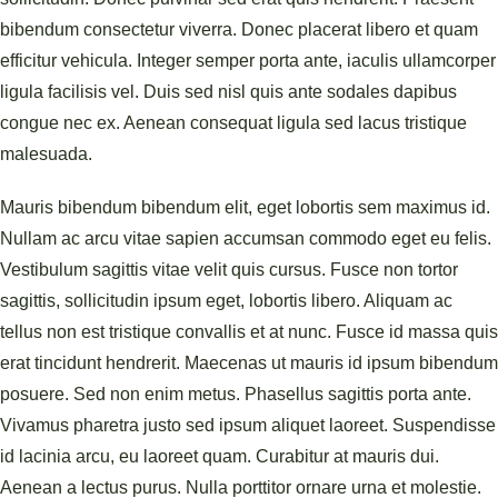
bibendum consectetur viverra. Donec placerat libero et quam
efficitur vehicula. Integer semper porta ante, iaculis ullamcorper
ligula facilisis vel. Duis sed nisl quis ante sodales dapibus
congue nec ex. Aenean consequat ligula sed lacus tristique
malesuada.
Mauris bibendum bibendum elit, eget lobortis sem maximus id.
Nullam ac arcu vitae sapien accumsan commodo eget eu felis.
Vestibulum sagittis vitae velit quis cursus. Fusce non tortor
sagittis, sollicitudin ipsum eget, lobortis libero. Aliquam ac
tellus non est tristique convallis et at nunc. Fusce id massa quis
erat tincidunt hendrerit. Maecenas ut mauris id ipsum bibendum
posuere. Sed non enim metus. Phasellus sagittis porta ante.
Vivamus pharetra justo sed ipsum aliquet laoreet. Suspendisse
id lacinia arcu, eu laoreet quam. Curabitur at mauris dui.
Aenean a lectus purus. Nulla porttitor ornare urna et molestie.