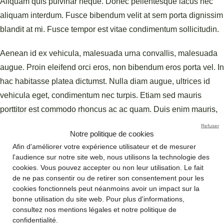
Aliquam quis pulvinar neque. Donec pellentesque lacus nec
aliquam interdum. Fusce bibendum velit at sem porta dignissim
blandit at mi. Fusce tempor est vitae condimentum sollicitudin.
Aenean id ex vehicula, malesuada urna convallis, malesuada
augue. Proin eleifend orci eros, non bibendum eros porta vel. In
hac habitasse platea dictumst. Nulla diam augue, ultrices id
vehicula eget, condimentum nec turpis. Etiam sed mauris
porttitor est commodo rhoncus ac ac quam. Duis enim mauris,
sollicitudin et sapien et, laoreet pretium velit. Nam eu est
Refuser
Notre politique de cookies
sagittis felis laoreet finibus quis non purus. Aenean eu molestie
Afin d'améliorer votre expérience utilisateur et de mesurer
lacus. Aliquam erat volutpat. Aenean in placerat dui, sit amet
l'audience sur notre site web, nous utilisons la technologie des
vehicula ante. Vestibulum ornare nulla sed dolor vehicula, sed
cookies. Vous pouvez accepter ou non leur utilisation. Le fait
de ne pas consentir ou de retirer son consentement pour les
convallis ante ullamcorper. Duis eu nibh euismod lorem
cookies fonctionnels peut néanmoins avoir un impact sur la
vulputate varius cursus vitae dolor. Fusce at dignissim elit,
bonne utilisation du site web. Pour plus d'informations,
lobortis aliquam nisi. Sed tortor elit, efficitur vel suscipit eu,
consultez nos mentions légales et notre politique de
confidentialité.
cursus auctor turpis.