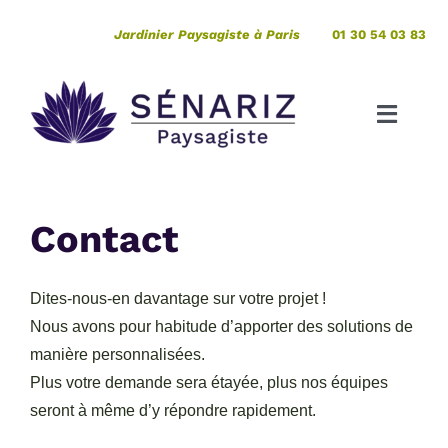
Passer
Jardinier Paysagiste à Paris
01 30 54 03 83
au
contenu
Toggle
Naviga
Création
Contact
Entretien
Dites-nous-en davantage sur votre projet !
Pépinière
Nous avons pour habitude d’apporter des solutions de
manière personnalisées.
Votre projet de A à Z
Plus votre demande sera étayée, plus nos équipes
seront à même d’y répondre rapidement.
Expertises