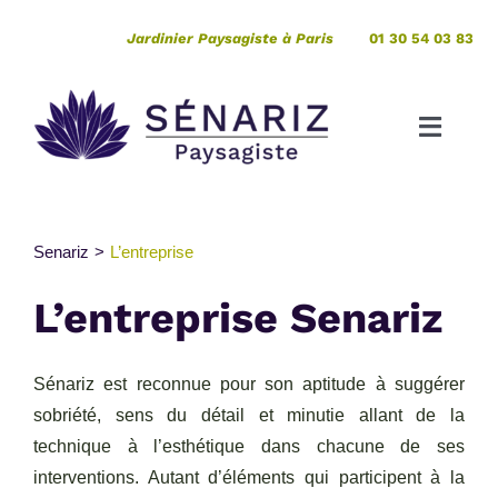
Passer
Jardinier Paysagiste à Paris
01 30 54 03 83
au
contenu
Toggle
Naviga
Création
Senariz
L’entreprise
Entretien
L’entreprise Senariz
Pépinière
Sénariz est reconnue pour son aptitude à suggérer
Votre projet de A à Z
sobriété, sens du détail et minutie allant de la
technique à l’esthétique dans chacune de ses
interventions. Autant d’éléments qui participent à la
Expertises