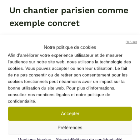
Un chantier parisien comme
exemple concret
Lors d’une récente intervention à Paris, cette méthode
Refuser
Notre politique de cookies
a permis d’acheminer 30 m³ de terre jusqu’au 6ᵉ étage
Afin d'améliorer votre expérience utilisateur et de mesurer
en une seule matinée. Un chiffre qui illustre bien
l'audience sur notre site web, nous utilisons la technologie des
l’efficacité de la technique dans des environnements
cookies. Vous pouvez accepter ou non leur utilisation. Le fait
urbains contraignants, où chaque mètre carré et
de ne pas consentir ou de retirer son consentement pour les
cookies fonctionnels peut néanmoins avoir un impact sur la
chaque heure comptent.
bonne utilisation du site web. Pour plus d'informations,
consultez nos mentions légales et notre politique de
confidentialité.
Accepter
Article publié le 24 mars 2026
Préférences
Mentions légales – Sénariz
Politique de confidentialité