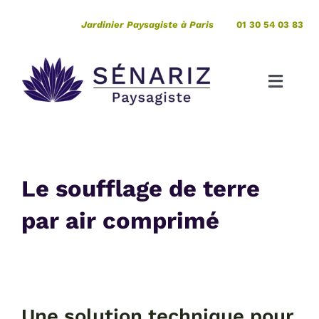
Passer
Jardinier Paysagiste à Paris
01 30 54 03 83
au
contenu
Toggle
Naviga
Création
Entretien
Le soufflage de terre
par air comprimé
Pépinière
Votre projet de A à Z
Expertises
Une solution technique pour