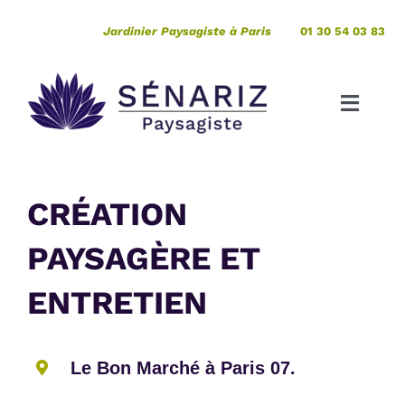
Passer
Jardinier Paysagiste à Paris
01 30 54 03 83
au
contenu
Toggle
Naviga
Création
CRÉATION
Entretien
PAYSAGÈRE ET
Pépinière
ENTRETIEN
Votre projet de A à Z
Le Bon Marché à Paris 07.
Expertises